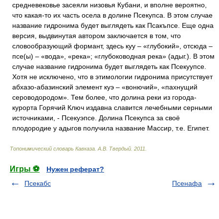
средневековье засеяли низовья Кубани, и вполне вероятно,
что какая-то их часть осела в долине Псекупса. В этом случае
название гидронима будет выглядеть как Псакъпсе. Еще одна
версия, выдвинутая автором заключается в том, что
словообразующий формант, здесь куу – «глубокий», отсюда –
псе(ы) – «вода», «река»; «глубоководная река» (адыг.). В этом
случае название гидронима будет выглядеть как Псекуупсе.
Хотя не исключено, что в этимологии гидронима присутствует
абхазо-абазинский элемент куэ – «вонючий», «пахнущий
сероводородом». Тем более, что долина реки из города-
курорта Горячий Ключ издавна славится лечебными серными
источниками, - Псекуэпсе. Долина Псекупса за своё
плодородие у адыгов получила название Массир, т.е. Египет.
Топонимический словарь Кавказа
.
А.В. Твердый
.
2011
.
Игры ⚽
Нужен реферат?
Псекабс
Псенафа