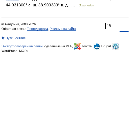
44.931306° с. ш. 38.909389° в. д. …
Википедия
© Академик, 2000-2026
18+
Обратная связь:
Техподдержка
,
Реклама на сайте
👣 Путешествия
Экспорт словарей на сайты
, сделанные на PHP,
Joomla,
Drupal,
WordPress, MODx.