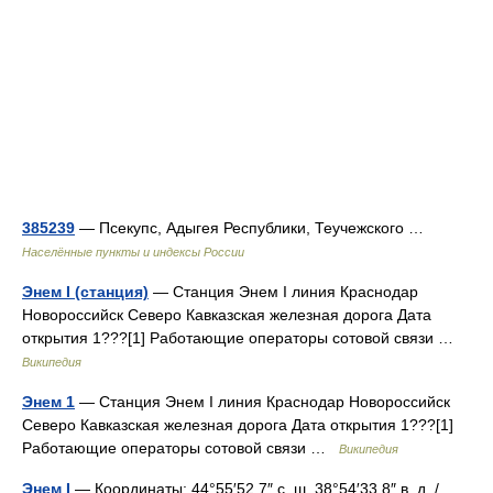
385239
— Псекупс, Адыгея Республики, Теучежского …
Населённые пункты и индексы России
Энем I (станция)
— Станция Энем I линия Краснодар
Новороссийск Северо Кавказская железная дорога Дата
открытия 1???[1] Работающие операторы сотовой связи …
Википедия
Энем 1
— Станция Энем I линия Краснодар Новороссийск
Северо Кавказская железная дорога Дата открытия 1???[1]
Работающие операторы сотовой связи …
Википедия
Энем I
— Координаты: 44°55′52.7″ с. ш. 38°54′33.8″ в. д. /