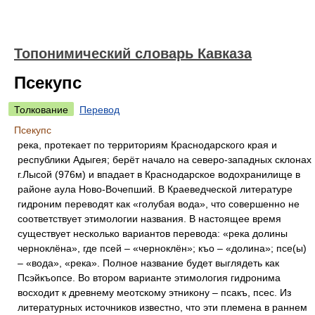
Топонимический словарь Кавказа
Псекупс
Толкование
Перевод
Псекупс
река, протекает по территориям Краснодарского края и
республики Адыгея; берёт начало на северо-западных склонах
г.Лысой (976м) и впадает в Краснодарское водохранилище в
районе аула Ново-Вочепший. В Краеведческой литературе
гидроним переводят как «голубая вода», что совершенно не
соответствует этимологии названия. В настоящее время
существует несколько вариантов перевода: «река долины
черноклёна», где псей – «черноклён»; къо – «долина»; псе(ы)
– «вода», «река». Полное название будет выглядеть как
Псэйкъопсе. Во втором варианте этимология гидронима
восходит к древнему меотскому этникону – псакъ, псес. Из
литературных источников известно, что эти племена в раннем