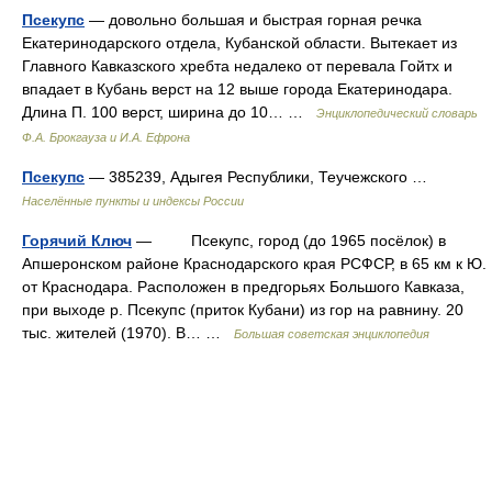
Псекупс
— довольно большая и быстрая горная речка
Екатеринодарского отдела, Кубанской области. Вытекает из
Главного Кавказского хребта недалеко от перевала Гойтх и
впадает в Кубань верст на 12 выше города Екатеринодара.
Длина П. 100 верст, ширина до 10… …
Энциклопедический словарь
Ф.А. Брокгауза и И.А. Ефрона
Псекупс
— 385239, Адыгея Республики, Теучежского …
Населённые пункты и индексы России
Горячий Ключ
— Псекупс, город (до 1965 посёлок) в
Апшеронском районе Краснодарского края РСФСР, в 65 км к Ю.
от Краснодара. Расположен в предгорьях Большого Кавказа,
при выходе р. Псекупс (приток Кубани) из гор на равнину. 20
тыс. жителей (1970). В… …
Большая советская энциклопедия